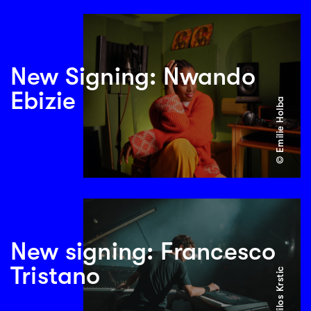
New Signing: Nwando
Ebizie
© Emilie Holba
New signing: Francesco
Tristano
© Milos Krstic