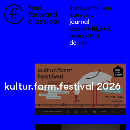
künstler*innen
konzerte
journal
nachhaltigkeit
newsletter
de
en
/
kultur.farm.festival 2026