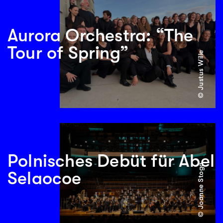
Aurora Orchestra: “The
Tour of Spring”
© Justus Wille
Polnisches Debüt für Abel
© Joanne Stoga
Selaocoe