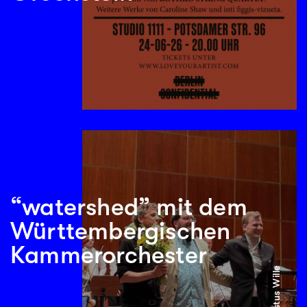
“watershed” mit dem
Württembergischen
Kammerorchester
© Justus Wille