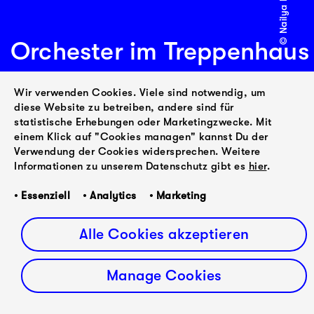
Orchester im Treppenhaus
Wir verwenden Cookies. Viele sind notwendig, um
diese Website zu betreiben, andere sind für
statistische Erhebungen oder Marketingzwecke. Mit
einem Klick auf "Cookies managen" kannst Du der
Verwendung der Cookies widersprechen. Weitere
Informationen zu unserem Datenschutz gibt es
hier
.
Frohes Neues Jahr
• Essenziell • Analytics • Marketing
Alle Cookies akzeptieren
© Drew Forsyth
Manage Cookies