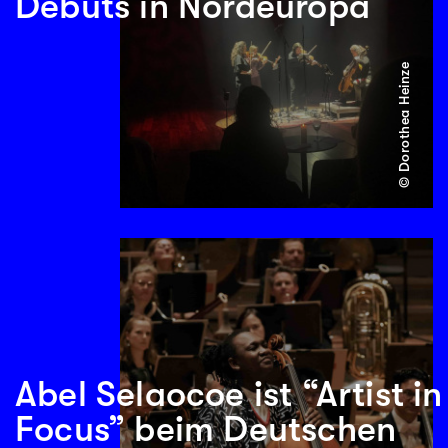
Debüts in Nordeuropa
© Dorothea Heinze
Abel Selaocoe ist “Artist in
Focus” beim Deutschen