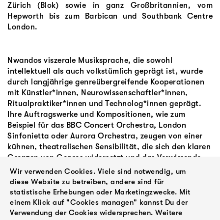
Zürich (Blok) sowie in ganz Großbritannien, vom
Hepworth bis zum Barbican und Southbank Centre
London.
Nwandos viszerale Musiksprache, die sowohl
intellektuell als auch volkstümlich geprägt ist, wurde
durch langjährige genreübergreifende Kooperationen
mit Künstler*innen, Neurowissenschaftler*innen,
Ritualpraktiker*innen und Technolog*innen geprägt.
Ihre Auftragswerke und Kompositionen, wie zum
Beispiel für das BBC Concert Orchestra, London
Sinfonietta oder Aurora Orchestra, zeugen von einer
kühnen, theatralischen Sensibilität, die sich den klaren
Grenzen von Genres widersetzt und das Verwirrende
und Ekstatische begrüßt.
Wir verwenden Cookies. Viele sind notwendig, um
diese Website zu betreiben, andere sind für
statistische Erhebungen oder Marketingzwecke. Mit
Willkommen, liebe Nwando!
einem Klick auf "Cookies managen" kannst Du der
Verwendung der Cookies widersprechen. Weitere