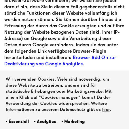
Browser-Software verhindern; wir weisen Sie jedoch
darauf hin, dass Sie in diesem Fall gegebenenfalls nicht
sämtliche Funktionen dieser Website vollumfänglich
werden nutzen können. Sie können darüber hinaus die
Erfassung der durch das Cookie erzeugten und auf Ihre
Nutzung der Website bezogenen Daten (inkl. Ihrer IP-
Adresse) an Google sowie die Verarbeitung dieser
Daten durch Google verhindern, indem sie das unter
dem folgenden Link verfügbare Browser-Plugin
herunterladen und installieren:
Browser Add On zur
Deaktivierung von Google Analytics
.
5. Rechtswirksamkeit dieses Haftungsausschlusses
Wir verwenden Cookies. Viele sind notwendig, um
Dieser Haftungsausschluss ist als Teil des
diese Website zu betreiben, andere sind für
statistische Erhebungen oder Marketingzwecke. Mit
Internetangebotes zu betrachten, von dem aus auf
einem Klick auf "Cookies managen" kannst Du der
diese Seite verwiesen wurde. Sofern Teile oder einzelne
Verwendung der Cookies widersprechen. Weitere
Formulierungen dieses Textes der geltenden Rechtslage
Informationen zu unserem Datenschutz gibt es
hier
.
nicht, nicht mehr oder nicht vollständig entsprechen
sollten, bleiben die übrigen Teile des Dokumentes in
• Essenziell • Analytics • Marketing
ihrem Inhalt und ihrer Gültigkeit davon unberührt.