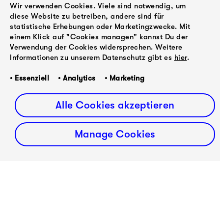
letigrenoir.com
Wir verwenden Cookies. Viele sind notwendig, um
diese Website zu betreiben, andere sind für
statistische Erhebungen oder Marketingzwecke. Mit
Publishing
einem Klick auf "Cookies managen" kannst Du der
Le Chunga Music Publishing
Verwendung der Cookies widersprechen. Weitere
Tom Reiss
Informationen zu unserem Datenschutz gibt es
hier
.
Phone: +49 30 61620661
Email:
tom@la-chunga.com
• Essenziell • Analytics • Marketing
la-chunga.com
Alle Cookies akzeptieren
Website Pascal Schumacher:
hier klicken!
Manage Cookies
ZURÜCK
VORWÄRTS
Aurora
Aurora
Orchestra @
Orchestra -
Printworks
Aurora Play