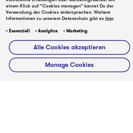
jedem einzelnen Stück – mit Standing Ovations
einem Klick auf "Cookies managen" kannst Du der
reagierte, sowie von der Presse und den
Verwendung der Cookies widersprechen. Weitere
Veranstalter*innen mit größter Begeisterung
Informationen zu unserem Datenschutz gibt es
hier
.
aufgenommen. Wir können es kaum erwarten, das zu
wiederholen!
• Essenziell • Analytics • Marketing
Alle Cookies akzeptieren
ZURÜCK
Manage Cookies
Mit
VORWÄRTS
Francesco
Polnisches
Tristano
Debüt für
wird die
Abel
Konzerthalle
Selaocoe
zum Club