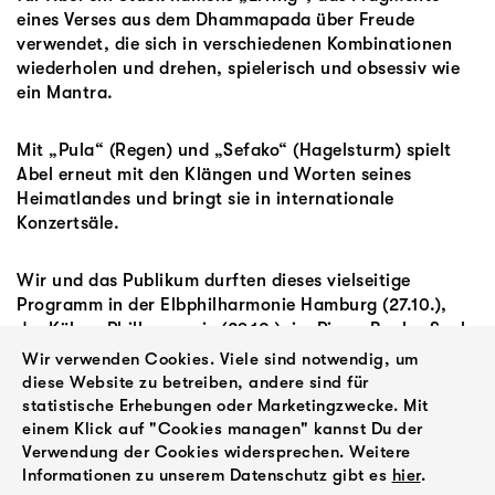
eines Verses aus dem Dhammapada über Freude
verwendet, die sich in verschiedenen Kombinationen
wiederholen und drehen, spielerisch und obsessiv wie
ein Mantra.
Mit „Pula“ (Regen) und „Sefako“ (Hagelsturm) spielt
Abel erneut mit den Klängen und Worten seines
Heimatlandes und bringt sie in internationale
Konzertsäle.
Wir und das Publikum durften dieses vielseitige
Programm in der Elbphilharmonie Hamburg (27.10.),
der Kölner Philharmonie (29.10.), im Pierre Boulez Saal
Berlin (06.11.), in der Tauberphilharmonie Weikersheim
Wir verwenden Cookies. Viele sind notwendig, um
(07.11.) und im Prinzregententheater München
diese Website zu betreiben, andere sind für
(08.11.2025) erleben.
statistische Erhebungen oder Marketingzwecke. Mit
einem Klick auf "Cookies managen" kannst Du der
Verwendung der Cookies widersprechen. Weitere
Informationen zu unserem Datenschutz gibt es
hier
.