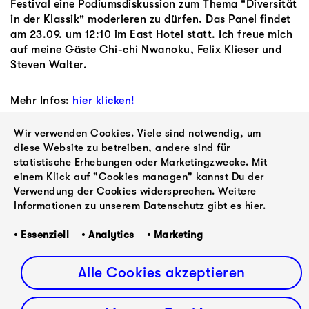
Festival eine Podiumsdiskussion zum Thema "Diversität
in der Klassik" moderieren zu dürfen. Das Panel findet
am 23.09. um 12:10 im East Hotel statt. Ich freue mich
auf meine Gäste Chi-chi Nwanoku, Felix Klieser und
Steven Walter.
Mehr Infos:
hier klicken!
Wir verwenden Cookies. Viele sind notwendig, um
diese Website zu betreiben, andere sind für
statistische Erhebungen oder Marketingzwecke. Mit
einem Klick auf "Cookies managen" kannst Du der
VORWÄRTS
Verwendung der Cookies widersprechen. Weitere
ZURÜCK
Malakoff
Abel
Informationen zu unserem Datenschutz gibt es
hier
.
Kowalski in
Selaocoe
Hamburg
• Essenziell • Analytics • Marketing
Alle Cookies akzeptieren